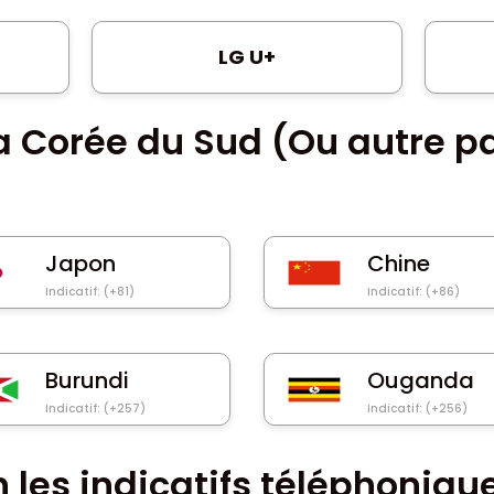
LG U+
la Corée du Sud (Ou autre pa
Japon
Chine
Indicatif: (+81)
Indicatif: (+86)
Burundi
Ouganda
Indicatif: (+257)
Indicatif: (+256)
n les indicatifs téléphoniqu