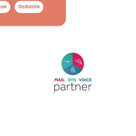
que
Océanie