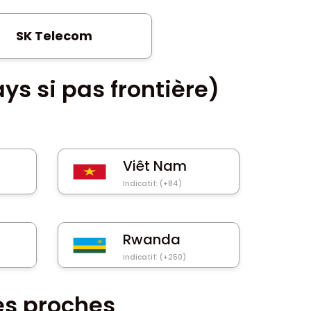
SK Telecom
ys si pas frontière)
Viêt Nam
Indicatif: (+84)
Rwanda
Indicatif: (+250)
es proches