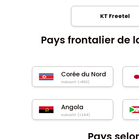
KT Freetel
Pays frontalier de 
Corée du Nord
Indicatif: (+850)
Angola
Indicatif: (+244)
Pays selo