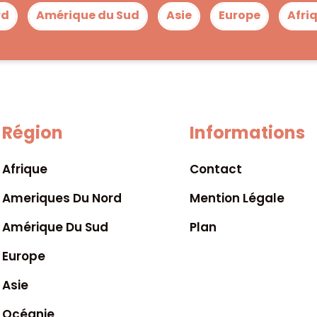
rd
Amérique du Sud
Asie
Europe
Afri
Région
Informations
Afrique
Contact
Ameriques Du Nord
Mention Légale
Amérique Du Sud
Plan
Europe
Asie
Océanie