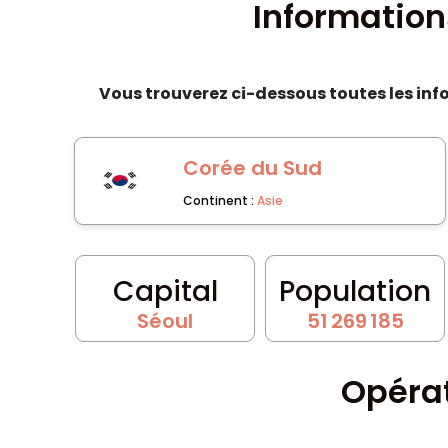
Information
Vous trouverez ci-dessous toutes les inf
Corée du Sud
Continent :
Asie
Capital
Population
Séoul
51 269 185
Opérat